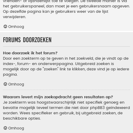
vrienden- of vijandenlijst toe te voegen. De tweede manier is via
het gebruikerspaneel, dan moet je een gebruikersnaam opgeven.
Op dezelfde pagina kan je gebruikers weer van de lijst
verwijderen.
Omhoog
Forums doorzoeken
Hoe doorzoek ik het forum?
Door een zoekterm op te geven in het zoekveld, die je vindt op de
index-, forum- en onderwerppagina. Uitgebreid zoeken is
mogelijk door op de "zoeken" link te klikken, deze vind je op iedere
pagina.
Omhoog
Waarom levert mijn zoekopdracht geen resultaten op?
Je zoekterm was hoogstwaarschijnlijk niet specifiek genoeg en
bevatte mogelijk teveel termen die niet door phpBB3 geïndexeerd
worden. Wees specifieker en gebruik, bij uitgebreid zoeken, de
beschikbare opties.
Omhoog