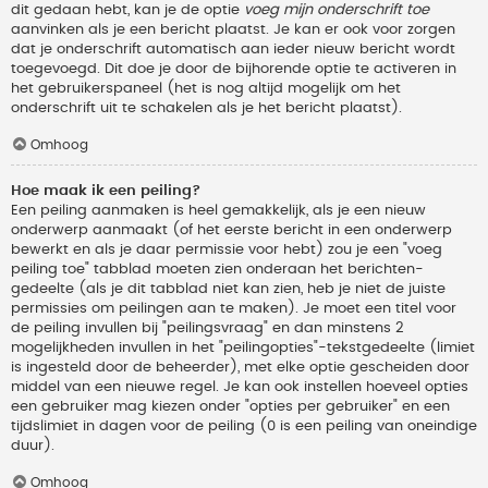
dit gedaan hebt, kan je de optie
voeg mijn onderschrift toe
aanvinken als je een bericht plaatst. Je kan er ook voor zorgen
dat je onderschrift automatisch aan ieder nieuw bericht wordt
toegevoegd. Dit doe je door de bijhorende optie te activeren in
het gebruikerspaneel (het is nog altijd mogelijk om het
onderschrift uit te schakelen als je het bericht plaatst).
Omhoog
Hoe maak ik een peiling?
Een peiling aanmaken is heel gemakkelijk, als je een nieuw
onderwerp aanmaakt (of het eerste bericht in een onderwerp
bewerkt en als je daar permissie voor hebt) zou je een "voeg
peiling toe" tabblad moeten zien onderaan het berichten-
gedeelte (als je dit tabblad niet kan zien, heb je niet de juiste
permissies om peilingen aan te maken). Je moet een titel voor
de peiling invullen bij "peilingsvraag" en dan minstens 2
mogelijkheden invullen in het "peilingopties"-tekstgedeelte (limiet
is ingesteld door de beheerder), met elke optie gescheiden door
middel van een nieuwe regel. Je kan ook instellen hoeveel opties
een gebruiker mag kiezen onder "opties per gebruiker" en een
tijdslimiet in dagen voor de peiling (0 is een peiling van oneindige
duur).
Omhoog