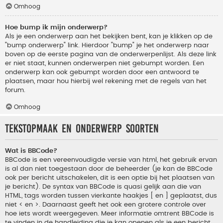
Omhoog
Hoe bump ik mijn onderwerp?
Als je een onderwerp aan het bekijken bent, kan je klikken op de
"bump onderwerp" link. Hierdoor "bump" je het onderwerp naar
boven op de eerste pagina van de onderwerpenlijst. Als deze link
er niet staat, kunnen onderwerpen niet gebumpt worden. Een
onderwerp kan ook gebumpt worden door een antwoord te
plaatsen, maar hou hierbij wel rekening met de regels van het
forum.
Omhoog
Tekstopmaak en onderwerp soorten
Wat is BBCode?
BBCode is een vereenvoudigde versie van html, het gebruik ervan
is al dan niet toegestaan door de beheerder (je kan de BBCode
ook per bericht uitschakelen, dit is een optie bij het plaatsen van
je bericht). De syntax van BBCode is quasi gelijk aan die van
HTML, tags worden tussen vierkante haakjes [ en ] geplaatst, dus
niet < en >. Daarnaast geeft het ook een grotere controle over
hoe iets wordt weergegeven. Meer informatie omtrent BBCode is
te vinden in de handleiding die je kan openen als je een bericht