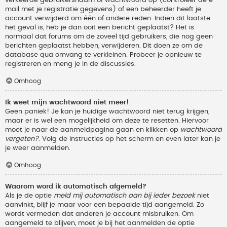
verkeerde gebruikersnaam of wachtwoord op (controleer de e-
mail met je registratie gegevens) of een beheerder heeft je
account verwijderd om één of andere reden. Indien dit laatste
het geval is, heb je dan ooit een bericht geplaatst? Het is
normaal dat forums om de zoveel tijd gebruikers, die nog geen
berichten geplaatst hebben, verwijderen. Dit doen ze om de
database qua omvang te verkleinen. Probeer je opnieuw te
registreren en meng je in de discussies.
Omhoog
Ik weet mijn wachtwoord niet meer!
Geen paniek! Je kan je huidige wachtwoord niet terug krijgen,
maar er is wel een mogelijkheid om deze te resetten. Hiervoor
moet je naar de aanmeldpagina gaan en klikken op
wachtwoord
vergeten?
. Volg de instructies op het scherm en even later kan je
je weer aanmelden.
Omhoog
Waarom word ik automatisch afgemeld?
Als je de optie
meld mij automatisch aan bij ieder bezoek
niet
aanvinkt, blijf je maar voor een bepaalde tijd aangemeld. Zo
wordt vermeden dat anderen je account misbruiken. Om
aangemeld te blijven, moet je bij het aanmelden de optie