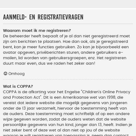
Aanmeld- en registratievragen
Waarom moet ik me registreren?
De beheerder heeft bepaalt of je al dan niet geregistreerd moet
zijn om berichten te plaatsen. Hoe dan ook, als je geregistreerd
bent, kan je meer functies gebruiken. Zo kan je bijvoorbeeld een
avatar opgeven, privéberichten sturen, andere gebruikers e-
mailen, lid worden van gebruikersgroepen, enz. Het registreren
duurt maar even, dus we raden het zeker aan!
Omhoog
Wat is COPPA?
COPPA is de afkorting voor het Engelse "Children’s Online Privacy
and Protection Act". Dit is een Amerikaanse wet van 1998, die
vereist dat iedere website die mogelijk gegevens van jongeren
onder de 13 jaar verzamelt, hiervoor de toestemming heeft van
de ouders. Deze toestemming moet schriftelijk of op een andere
wijze gegeven worden, zodat de ouders weten dat de website
persoonlijke gegevens van hun kind, jonger dan 13, heeft. Indien je
niet zeker bent of deze wet al dan niet op jou of de website
waarop je wilt registreren van toepassing is, neem dan contact