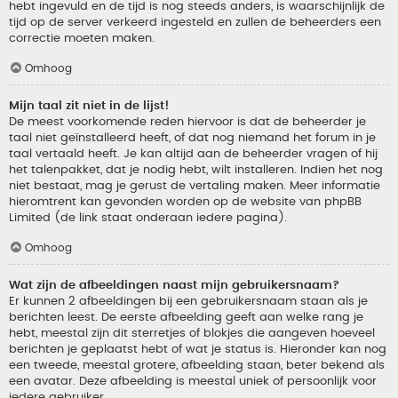
hebt ingevuld en de tijd is nog steeds anders, is waarschijnlijk de
tijd op de server verkeerd ingesteld en zullen de beheerders een
correctie moeten maken.
Omhoog
Mijn taal zit niet in de lijst!
De meest voorkomende reden hiervoor is dat de beheerder je
taal niet geïnstalleerd heeft, of dat nog niemand het forum in je
taal vertaald heeft. Je kan altijd aan de beheerder vragen of hij
het talenpakket, dat je nodig hebt, wilt installeren. Indien het nog
niet bestaat, mag je gerust de vertaling maken. Meer informatie
hieromtrent kan gevonden worden op de website van phpBB
Limited (de link staat onderaan iedere pagina).
Omhoog
Wat zijn de afbeeldingen naast mijn gebruikersnaam?
Er kunnen 2 afbeeldingen bij een gebruikersnaam staan als je
berichten leest. De eerste afbeelding geeft aan welke rang je
hebt, meestal zijn dit sterretjes of blokjes die aangeven hoeveel
berichten je geplaatst hebt of wat je status is. Hieronder kan nog
een tweede, meestal grotere, afbeelding staan, beter bekend als
een avatar. Deze afbeelding is meestal uniek of persoonlijk voor
iedere gebruiker.