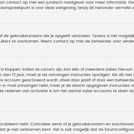
 dan contact op met een juridisch raadgever voor meer informatie. 
t aanspreekpunt is voor deze wetgeving, tenzij dit hieronder vermeld 
of de gebruikersnaam die je opgeeft verboden. Tevens is het mogelijk
ruikers te voorkomen. Neem contact op met de beheerder voor verder
 kloppen. Indien ze correct zijn, kan één of meerdere zaken hiervan 
t dan 13 jaar, moet je de ontvangen instructies opvolgen. Als dit nie
account geactiveerd wordt, ofwel door jezelf of door een beheerder
een e-mail ontvangen hebt, moet je de daarin opgegeven instructies v
 redenen van activatie is om het aantal valse accounts te doen dale
 probleem hebt. Controleer eerst of je gebruikersnaam en wachtwoord 
t je niet verbannen bent. Het is ook mogelijk dat de forumconfigura