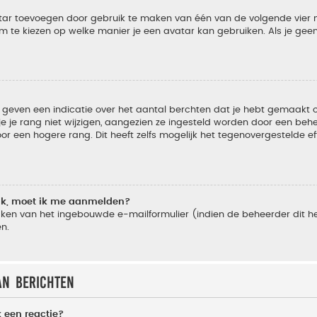
vatar toevoegen door gebruik te maken van één van de volgende vier m
m te kiezen op welke manier je een avatar kan gebruiken. Als je ge
geven een indicatie over het aantal berchten dat je hebt gemaakt of 
je rang niet wijzigen, aangezien ze ingesteld worden door een behee
 een hogere rang. Dit heeft zelfs mogelijk het tegenovergestelde e
lik, moet ik me aanmelden?
ken van het ingebouwde e-mailformulier (indien de beheerder dit he
n.
an berichten
 een reactie?