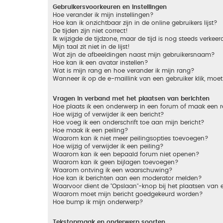
Gebruikersvoorkeuren en instellingen
Hoe verander ik mijn instellingen?
Hoe kan ik onzichtbaar zijn in de online gebruikers lijst?
De tijden zijn niet correct!
Ik wijzigde de tijdzone, maar de tijd is nog steeds verkeer
Mijn taal zit niet in de lijst!
Wat zijn de afbeeldingen naast mijn gebruikersnaam?
Hoe kan ik een avatar instellen?
Wat is mijn rang en hoe verander ik mijn rang?
Wanneer ik op de e-maillink van een gebruiker klik, mo
Vragen in verband met het plaatsen van berichten
Hoe plaats ik een onderwerp in een forum of maak een r
Hoe wijzig of verwijder ik een bericht?
Hoe voeg ik een onderschrift toe aan mijn bericht?
Hoe maak ik een peiling?
Waarom kan ik niet meer peilingsopties toevoegen?
Hoe wijzig of verwijder ik een peiling?
Waarom kan ik een bepaald forum niet openen?
Waarom kan ik geen bijlagen toevoegen?
Waarom ontving ik een waarschuwing?
Hoe kan ik berichten aan een moderator melden?
Waarvoor dient de "Opslaan"-knop bij het plaatsen van 
Waarom moet mijn bericht goedgekeurd worden?
Hoe bump ik mijn onderwerp?
Tekstopmaak en onderwerp soorten