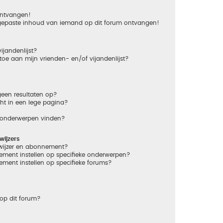
 ontvangen!
gepaste inhoud van iemand op dit forum ontvangen!
ijandenlijst?
 toe aan mijn vrienden- en/of vijandenlijst?
een resultaten op?
ht in een lege pagina?
n onderwerpen vinden?
ijzers
dwijzer en abonnement?
ement instellen op specifieke onderwerpen?
ement instellen op specifieke forums?
op dit forum?