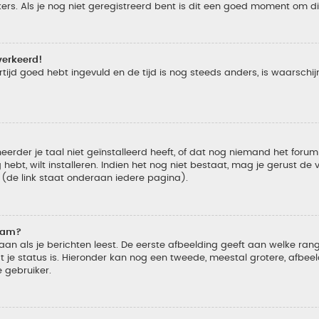
s. Als je nog niet geregistreerd bent is dit een goed moment om di
verkeerd!
tijd goed hebt ingevuld en de tijd is nog steeds anders, is waarschijn
der je taal niet geïnstalleerd heeft, of dat nog niemand het forum in
 hebt, wilt installeren. Indien het nog niet bestaat, mag je gerust d
de link staat onderaan iedere pagina).
naam?
 als je berichten leest. De eerste afbeelding geeft aan welke rang je
 je status is. Hieronder kan nog een tweede, meestal grotere, afbee
e gebruiker.