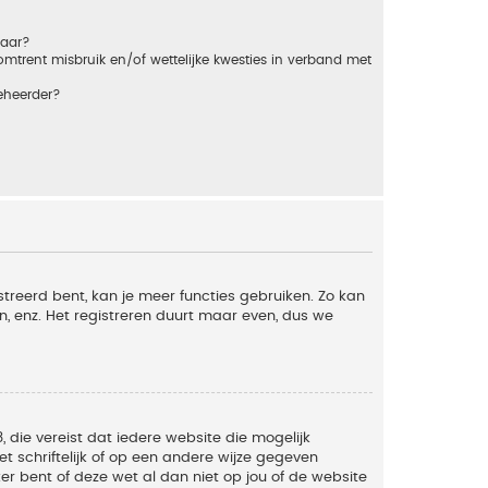
baar?
trent misbruik en/of wettelijke kwesties in verband met
eheerder?
streerd bent, kan je meer functies gebruiken. Zo kan
n, enz. Het registreren duurt maar even, dus we
, die vereist dat iedere website die mogelijk
 schriftelijk of op een andere wijze gegeven
er bent of deze wet al dan niet op jou of de website