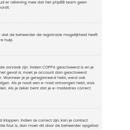
Houd er rekening mee dat het phpBB team geen
wordt.
 dat de beheerder de registratie mogelijkheid heeft
e hulp.
de oorzaak zijn. Indien COPPA geactiveerd is en je
t het geval is, moet je account dan geactiveerd
. Wanneer je je geregistreerd hebt, werd ook
olgen. Als je nooit een e-mail ontvangen hebt, was
n. Als je zeker bent dat je e-mailadres correct
kloppen. Indien ze correct zijn, kan je contact
tie fout is, dan moet dit door de beheerder opgelost