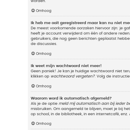
worden.
Omhoog
Ik heb me ooit geregistreerd maar kan nu niet m
De meest voorkomende oorzaken hiervoor zijn: je ga
heeft je account verwijderd om één of andere reden. 
gebruikers, die nog geen berichten geplaatst hebbe
de discussies.
Omhoog
Ik weet mijn wachtwoord niet meer!
Geen paniek! Je kan je huidige wachtwoord niet ter
klikken op
wachtwoord vergeten?
. Volg de instruct
Omhoog
Waarom word ik automatisch afgemeld?
Als je de optie
meld mij automatisch aan bij ieder b
misbruiken. Om aangemeld te blijven, moet je bij h
op school, in de bibliotheek, in een internetcafé, en
Omhoog