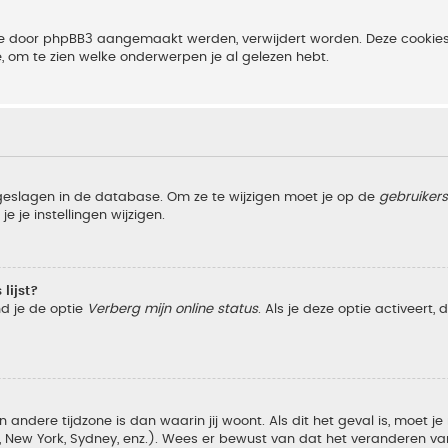
 die door phpBB3 aangemaakt werden, verwijdert worden. Deze cooki
e, om te zien welke onderwerpen je al gelezen hebt.
pgeslagen in de database. Om ze te wijzigen moet je op de
gebruiker
e je instellingen wijzigen.
lijst?
nd je de optie
Verberg mijn online status
. Als je deze optie activeert,
 andere tijdzone is dan waarin jij woont. Als dit het geval is, moet j
w York, Sydney, enz.). Wees er bewust van dat het veranderen van d