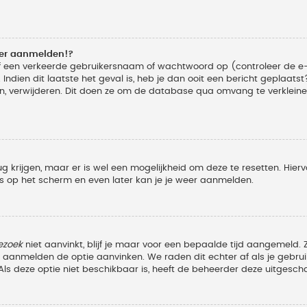
eer aanmelden!?
f een verkeerde gebruikersnaam of wachtwoord op (controleer de e-
Indien dit laatste het geval is, heb je dan ooit een bericht geplaats
n, verwijderen. Dit doen ze om de database qua omvang te verkleinen
ug krijgen, maar er is wel een mogelijkheid om deze te resetten. Hi
ies op het scherm en even later kan je je weer aanmelden.
ezoek
niet aanvinkt, blijf je maar voor een bepaalde tijd aangemeld
et aanmelden de optie aanvinken. We raden dit echter af als je geb
z. Als deze optie niet beschikbaar is, heeft de beheerder deze uitgesch