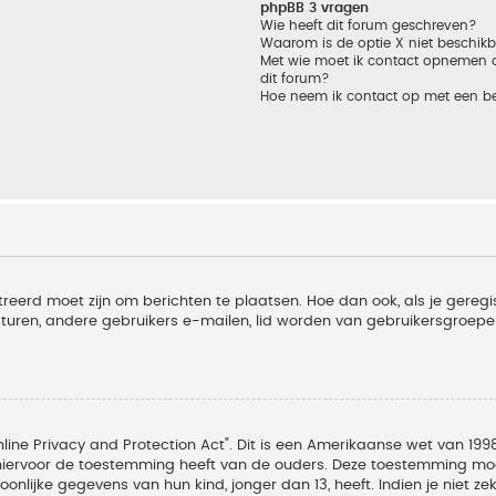
phpBB 3 vragen
Wie heeft dit forum geschreven?
Waarom is de optie X niet beschik
Met wie moet ik contact opnemen om
dit forum?
Hoe neem ik contact op met een b
treerd moet zijn om berichten te plaatsen. Hoe dan ook, als je geregi
sturen, andere gebruikers e-mailen, lid worden van gebruikersgroepe
line Privacy and Protection Act". Dit is een Amerikaanse wet van 1998
hiervoor de toestemming heeft van de ouders. Deze toestemming moet
lijke gegevens van hun kind, jonger dan 13, heeft. Indien je niet zek