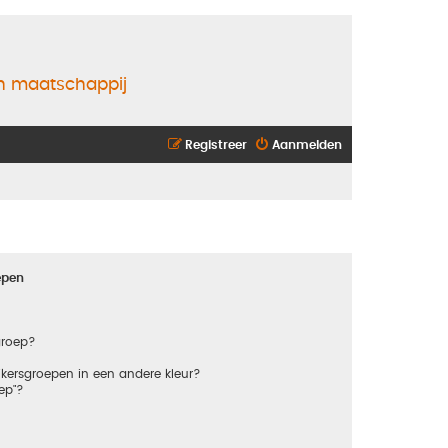
en maatschappij
Registreer
Aanmelden
epen
groep?
kersgroepen in een andere kleur?
ep"?
?