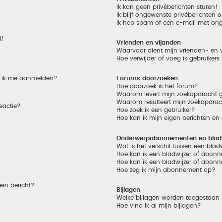
Ik kan geen privéberichten sturen!
Ik blijf ongewenste privéberichten
Ik heb spam of een e-mail met on
d!
Vrienden en vijanden
Waarvoor dient mijn vrienden- en v
Hoe verwijder of voeg ik gebruikers
et ik me aanmelden?
Forums doorzoeken
Hoe doorzoek ik het forum?
Waarom levert mijn zoekopdracht g
Waarom resulteert mijn zoekopdrac
eactie?
Hoe zoek ik een gebruiker?
Hoe kan ik mijn eigen berichten e
Onderwerpabonnementen en bladw
Wat is het verschil tussen een bla
Hoe kan ik een bladwijzer of abonn
Hoe kan ik een bladwijzer of abonn
Hoe zeg ik mijn abonnement op?
een bericht?
Bijlagen
Welke bijlagen worden toegestaan 
Hoe vind ik al mijn bijlagen?