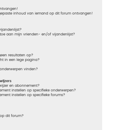
 ontvangen!
gepaste inhoud van iemand op dit forum ontvangen!
ijandenlijst?
 toe aan mijn vrienden- en/of vijandenlijst?
een resultaten op?
ht in een lege pagina?
n onderwerpen vinden?
ijzers
dwijzer en abonnement?
ement instellen op specifieke onderwerpen?
ement instellen op specifieke forums?
op dit forum?