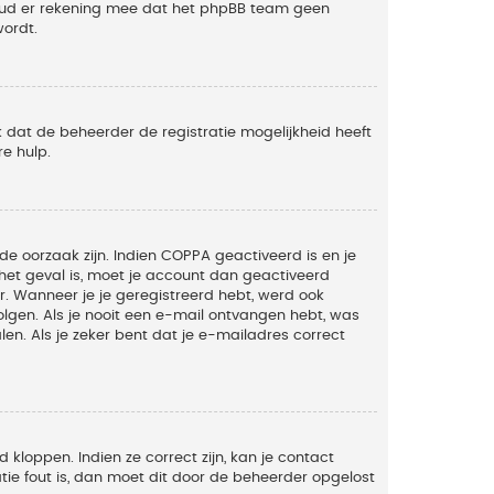
Houd er rekening mee dat het phpBB team geen
wordt.
 dat de beheerder de registratie mogelijkheid heeft
e hulp.
de oorzaak zijn. Indien COPPA geactiveerd is en je
t het geval is, moet je account dan geactiveerd
. Wanneer je je geregistreerd hebt, werd ook
olgen. Als je nooit een e-mail ontvangen hebt, was
n. Als je zeker bent dat je e-mailadres correct
kloppen. Indien ze correct zijn, kan je contact
tie fout is, dan moet dit door de beheerder opgelost