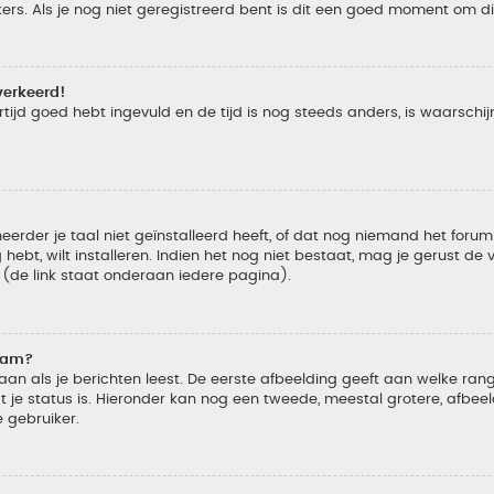
s. Als je nog niet geregistreerd bent is dit een goed moment om di
verkeerd!
tijd goed hebt ingevuld en de tijd is nog steeds anders, is waarschijn
der je taal niet geïnstalleerd heeft, of dat nog niemand het forum in
 hebt, wilt installeren. Indien het nog niet bestaat, mag je gerust d
de link staat onderaan iedere pagina).
naam?
 als je berichten leest. De eerste afbeelding geeft aan welke rang je
 je status is. Hieronder kan nog een tweede, meestal grotere, afbee
e gebruiker.