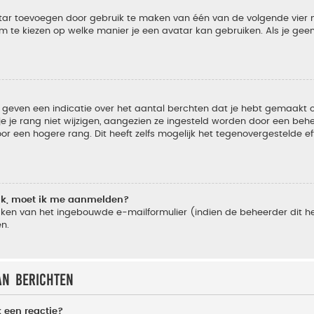
vatar toevoegen door gebruik te maken van één van de volgende vier m
m te kiezen op welke manier je een avatar kan gebruiken. Als je ge
geven een indicatie over het aantal berchten dat je hebt gemaakt of 
je rang niet wijzigen, aangezien ze ingesteld worden door een behee
 een hogere rang. Dit heeft zelfs mogelijk het tegenovergestelde e
lik, moet ik me aanmelden?
ken van het ingebouwde e-mailformulier (indien de beheerder dit he
n.
an berichten
 een reactie?