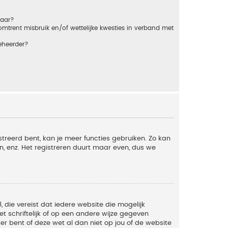
baar?
trent misbruik en/of wettelijke kwesties in verband met
eheerder?
streerd bent, kan je meer functies gebruiken. Zo kan
n, enz. Het registreren duurt maar even, dus we
, die vereist dat iedere website die mogelijk
 schriftelijk of op een andere wijze gegeven
er bent of deze wet al dan niet op jou of de website