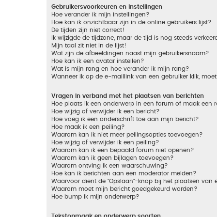
Gebruikersvoorkeuren en instellingen
Hoe verander ik mijn instellingen?
Hoe kan ik onzichtbaar zijn in de online gebruikers lijst?
De tijden zijn niet correct!
Ik wijzigde de tijdzone, maar de tijd is nog steeds verkeer
Mijn taal zit niet in de lijst!
Wat zijn de afbeeldingen naast mijn gebruikersnaam?
Hoe kan ik een avatar instellen?
Wat is mijn rang en hoe verander ik mijn rang?
Wanneer ik op de e-maillink van een gebruiker klik, mo
Vragen in verband met het plaatsen van berichten
Hoe plaats ik een onderwerp in een forum of maak een r
Hoe wijzig of verwijder ik een bericht?
Hoe voeg ik een onderschrift toe aan mijn bericht?
Hoe maak ik een peiling?
Waarom kan ik niet meer peilingsopties toevoegen?
Hoe wijzig of verwijder ik een peiling?
Waarom kan ik een bepaald forum niet openen?
Waarom kan ik geen bijlagen toevoegen?
Waarom ontving ik een waarschuwing?
Hoe kan ik berichten aan een moderator melden?
Waarvoor dient de "Opslaan"-knop bij het plaatsen van 
Waarom moet mijn bericht goedgekeurd worden?
Hoe bump ik mijn onderwerp?
Tekstopmaak en onderwerp soorten