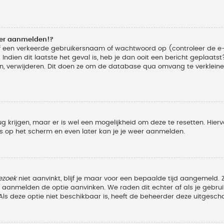
eer aanmelden!?
f een verkeerde gebruikersnaam of wachtwoord op (controleer de e-
Indien dit laatste het geval is, heb je dan ooit een bericht geplaats
n, verwijderen. Dit doen ze om de database qua omvang te verkleinen
ug krijgen, maar er is wel een mogelijkheid om deze te resetten. Hi
ies op het scherm en even later kan je je weer aanmelden.
ezoek
niet aanvinkt, blijf je maar voor een bepaalde tijd aangemeld
et aanmelden de optie aanvinken. We raden dit echter af als je geb
z. Als deze optie niet beschikbaar is, heeft de beheerder deze uitgesch