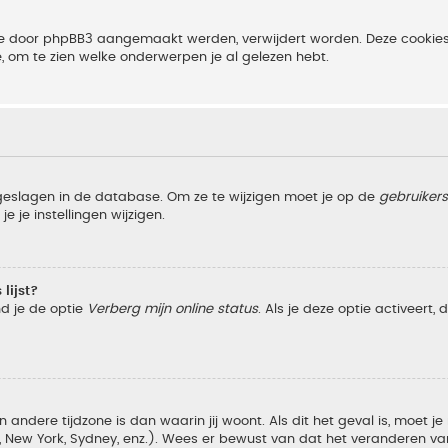
 die door phpBB3 aangemaakt werden, verwijdert worden. Deze cooki
e, om te zien welke onderwerpen je al gelezen hebt.
pgeslagen in de database. Om ze te wijzigen moet je op de
gebruiker
e je instellingen wijzigen.
lijst?
nd je de optie
Verberg mijn online status
. Als je deze optie activeert,
 andere tijdzone is dan waarin jij woont. Als dit het geval is, moet j
w York, Sydney, enz.). Wees er bewust van dat het veranderen van d