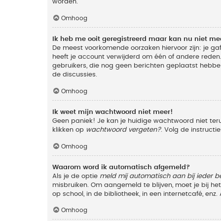
worden.
Omhoog
Ik heb me ooit geregistreerd maar kan nu niet m
De meest voorkomende oorzaken hiervoor zijn: je ga
heeft je account verwijderd om één of andere reden. 
gebruikers, die nog geen berichten geplaatst hebbe
de discussies.
Omhoog
Ik weet mijn wachtwoord niet meer!
Geen paniek! Je kan je huidige wachtwoord niet ter
klikken op
wachtwoord vergeten?
. Volg de instruct
Omhoog
Waarom word ik automatisch afgemeld?
Als je de optie
meld mij automatisch aan bij ieder b
misbruiken. Om aangemeld te blijven, moet je bij h
op school, in de bibliotheek, in een internetcafé, en
Omhoog