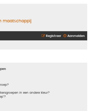
en maatschappij
Registreer
Aanmelden
epen
groep?
kersgroepen in een andere kleur?
ep"?
?