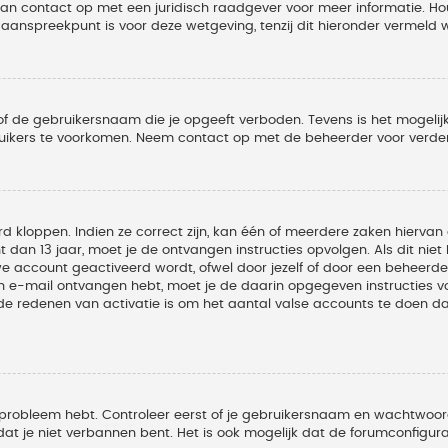
 dan contact op met een juridisch raadgever voor meer informatie. 
t aanspreekpunt is voor deze wetgeving, tenzij dit hieronder vermeld 
of de gebruikersnaam die je opgeeft verboden. Tevens is het mogelijk
ruikers te voorkomen. Neem contact op met de beheerder voor verder
 kloppen. Indien ze correct zijn, kan één of meerdere zaken hiervan 
t dan 13 jaar, moet je de ontvangen instructies opvolgen. Als dit nie
account geactiveerd wordt, ofwel door jezelf of door een beheerder
een e-mail ontvangen hebt, moet je de daarin opgegeven instructies v
 redenen van activatie is om het aantal valse accounts te doen dale
 probleem hebt. Controleer eerst of je gebruikersnaam en wachtwoord 
t je niet verbannen bent. Het is ook mogelijk dat de forumconfigura