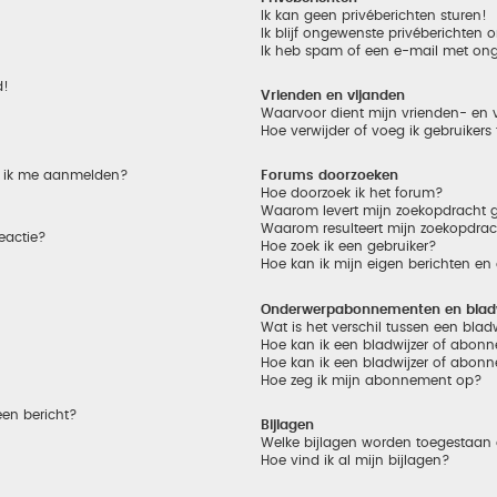
Ik kan geen privéberichten sturen!
Ik blijf ongewenste privéberichten
Ik heb spam of een e-mail met on
d!
Vrienden en vijanden
Waarvoor dient mijn vrienden- en v
Hoe verwijder of voeg ik gebruikers
et ik me aanmelden?
Forums doorzoeken
Hoe doorzoek ik het forum?
Waarom levert mijn zoekopdracht g
Waarom resulteert mijn zoekopdrac
eactie?
Hoe zoek ik een gebruiker?
Hoe kan ik mijn eigen berichten e
Onderwerpabonnementen en bladw
Wat is het verschil tussen een bla
Hoe kan ik een bladwijzer of abonn
Hoe kan ik een bladwijzer of abonn
Hoe zeg ik mijn abonnement op?
een bericht?
Bijlagen
Welke bijlagen worden toegestaan 
Hoe vind ik al mijn bijlagen?