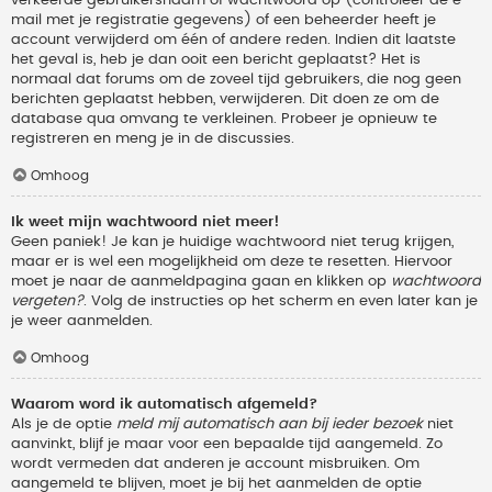
verkeerde gebruikersnaam of wachtwoord op (controleer de e-
mail met je registratie gegevens) of een beheerder heeft je
account verwijderd om één of andere reden. Indien dit laatste
het geval is, heb je dan ooit een bericht geplaatst? Het is
normaal dat forums om de zoveel tijd gebruikers, die nog geen
berichten geplaatst hebben, verwijderen. Dit doen ze om de
database qua omvang te verkleinen. Probeer je opnieuw te
registreren en meng je in de discussies.
Omhoog
Ik weet mijn wachtwoord niet meer!
Geen paniek! Je kan je huidige wachtwoord niet terug krijgen,
maar er is wel een mogelijkheid om deze te resetten. Hiervoor
moet je naar de aanmeldpagina gaan en klikken op
wachtwoord
vergeten?
. Volg de instructies op het scherm en even later kan je
je weer aanmelden.
Omhoog
Waarom word ik automatisch afgemeld?
Als je de optie
meld mij automatisch aan bij ieder bezoek
niet
aanvinkt, blijf je maar voor een bepaalde tijd aangemeld. Zo
wordt vermeden dat anderen je account misbruiken. Om
aangemeld te blijven, moet je bij het aanmelden de optie