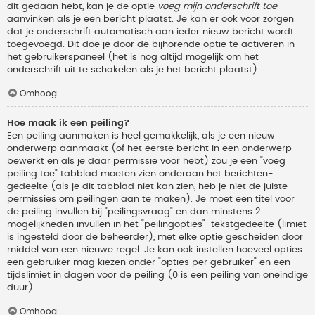
dit gedaan hebt, kan je de optie
voeg mijn onderschrift toe
aanvinken als je een bericht plaatst. Je kan er ook voor zorgen
dat je onderschrift automatisch aan ieder nieuw bericht wordt
toegevoegd. Dit doe je door de bijhorende optie te activeren in
het gebruikerspaneel (het is nog altijd mogelijk om het
onderschrift uit te schakelen als je het bericht plaatst).
Omhoog
Hoe maak ik een peiling?
Een peiling aanmaken is heel gemakkelijk, als je een nieuw
onderwerp aanmaakt (of het eerste bericht in een onderwerp
bewerkt en als je daar permissie voor hebt) zou je een "voeg
peiling toe" tabblad moeten zien onderaan het berichten-
gedeelte (als je dit tabblad niet kan zien, heb je niet de juiste
permissies om peilingen aan te maken). Je moet een titel voor
de peiling invullen bij "peilingsvraag" en dan minstens 2
mogelijkheden invullen in het "peilingopties"-tekstgedeelte (limiet
is ingesteld door de beheerder), met elke optie gescheiden door
middel van een nieuwe regel. Je kan ook instellen hoeveel opties
een gebruiker mag kiezen onder "opties per gebruiker" en een
tijdslimiet in dagen voor de peiling (0 is een peiling van oneindige
duur).
Omhoog