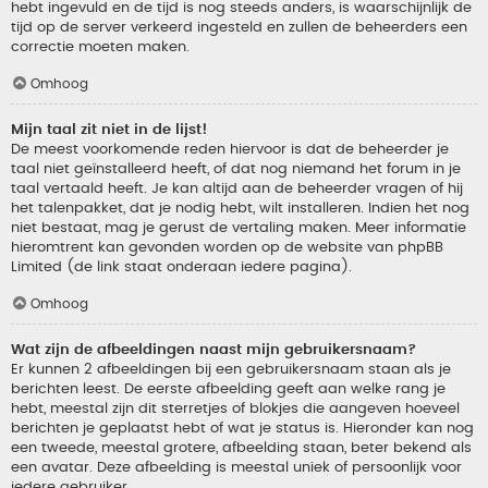
hebt ingevuld en de tijd is nog steeds anders, is waarschijnlijk de
tijd op de server verkeerd ingesteld en zullen de beheerders een
correctie moeten maken.
Omhoog
Mijn taal zit niet in de lijst!
De meest voorkomende reden hiervoor is dat de beheerder je
taal niet geïnstalleerd heeft, of dat nog niemand het forum in je
taal vertaald heeft. Je kan altijd aan de beheerder vragen of hij
het talenpakket, dat je nodig hebt, wilt installeren. Indien het nog
niet bestaat, mag je gerust de vertaling maken. Meer informatie
hieromtrent kan gevonden worden op de website van phpBB
Limited (de link staat onderaan iedere pagina).
Omhoog
Wat zijn de afbeeldingen naast mijn gebruikersnaam?
Er kunnen 2 afbeeldingen bij een gebruikersnaam staan als je
berichten leest. De eerste afbeelding geeft aan welke rang je
hebt, meestal zijn dit sterretjes of blokjes die aangeven hoeveel
berichten je geplaatst hebt of wat je status is. Hieronder kan nog
een tweede, meestal grotere, afbeelding staan, beter bekend als
een avatar. Deze afbeelding is meestal uniek of persoonlijk voor
iedere gebruiker.