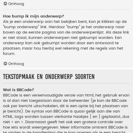
Omhoog
Hoe bump ik mijn onderwerp?
Als je een onderwerp aan het bekijken bent, kan je klikken op de
"bump onderwerp" link. Hierdoor "bump" je het onderwerp naar
boven op de eerste pagina van de onderwerpenlijst. Als deze link
er niet staat, kunnen onderwerpen niet gebumpt worden. Een
onderwerp kan ook gebumpt worden door een antwoord te
plaatsen, maar hou hierbij wel rekening met de regels van het
forum.
Omhoog
Tekstopmaak en onderwerp soorten
Wat is BBCode?
BBCode is een vereenvoudigde versie van html, het gebruik ervan
is al dan niet toegestaan door de beheerder (je kan de BBCode
ook per bericht uitschakelen, dit is een optie bij het plaatsen van
je bericht). De syntax van BBCode is quasi gelijk aan die van
HTML, tags worden tussen vierkante haakjes [ en ] geplaatst, dus
niet < en >. Daarnaast geeft het ook een grotere controle over
hoe iets wordt weergegeven. Meer informatie omtrent BBCode is
te vinden in de handleiding die je kan openen als je een bericht