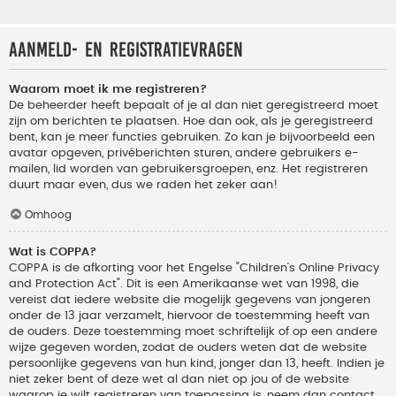
Aanmeld- en registratievragen
Waarom moet ik me registreren?
De beheerder heeft bepaalt of je al dan niet geregistreerd moet
zijn om berichten te plaatsen. Hoe dan ook, als je geregistreerd
bent, kan je meer functies gebruiken. Zo kan je bijvoorbeeld een
avatar opgeven, privéberichten sturen, andere gebruikers e-
mailen, lid worden van gebruikersgroepen, enz. Het registreren
duurt maar even, dus we raden het zeker aan!
Omhoog
Wat is COPPA?
COPPA is de afkorting voor het Engelse "Children’s Online Privacy
and Protection Act". Dit is een Amerikaanse wet van 1998, die
vereist dat iedere website die mogelijk gegevens van jongeren
onder de 13 jaar verzamelt, hiervoor de toestemming heeft van
de ouders. Deze toestemming moet schriftelijk of op een andere
wijze gegeven worden, zodat de ouders weten dat de website
persoonlijke gegevens van hun kind, jonger dan 13, heeft. Indien je
niet zeker bent of deze wet al dan niet op jou of de website
waarop je wilt registreren van toepassing is, neem dan contact