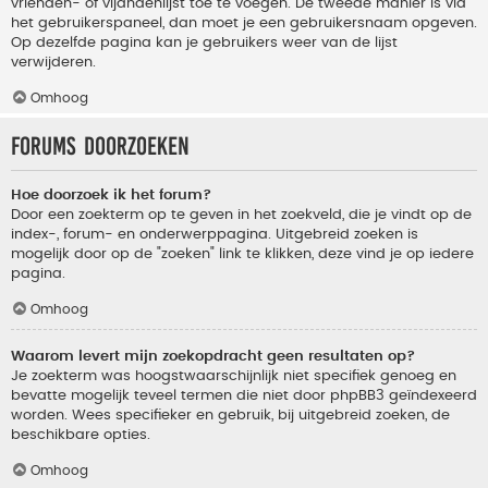
vrienden- of vijandenlijst toe te voegen. De tweede manier is via
het gebruikerspaneel, dan moet je een gebruikersnaam opgeven.
Op dezelfde pagina kan je gebruikers weer van de lijst
verwijderen.
Omhoog
Forums doorzoeken
Hoe doorzoek ik het forum?
Door een zoekterm op te geven in het zoekveld, die je vindt op de
index-, forum- en onderwerppagina. Uitgebreid zoeken is
mogelijk door op de "zoeken" link te klikken, deze vind je op iedere
pagina.
Omhoog
Waarom levert mijn zoekopdracht geen resultaten op?
Je zoekterm was hoogstwaarschijnlijk niet specifiek genoeg en
bevatte mogelijk teveel termen die niet door phpBB3 geïndexeerd
worden. Wees specifieker en gebruik, bij uitgebreid zoeken, de
beschikbare opties.
Omhoog